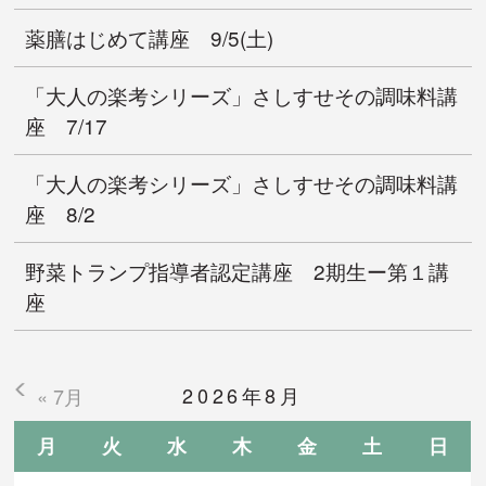
薬膳はじめて講座 9/5(土)
「大人の楽考シリーズ」さしすせその調味料講
座 7/17
「大人の楽考シリーズ」さしすせその調味料講
座 8/2
野菜トランプ指導者認定講座 2期生ー第１講
座
2026年8月
« 7月
月
火
水
木
金
土
日