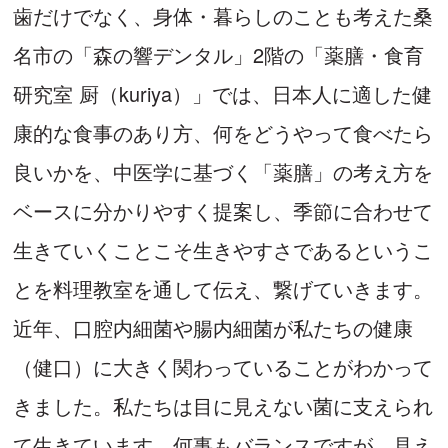
厨 講座
歯だけでなく、身体・暮らしのことも考えた桑
名市の「森の響デンタル」2階の「薬膳・食育
卒業生の為の極みコース 第８期ー卒
業回
研究室 厨（kuriya）」では、日本人に適した健
康的な食事のあり方、何をどうやって食べたら
2027年05月13日(木)
日程：
10:00-13:30
時間：
良いかを、中医学に基づく「薬膳」の考え方を
ベースに分かりやすく提案し、季節に合わせて
生きていくことこそ生きやすさであるというこ
厨 講座
とを料理教室を通して伝え、繋げていきます。
卒業生の為の極みコース 第７期ー卒
業回
近年、口腔内細菌や腸内細菌が私たちの健康
（健口）に大きく関わっていることがわかって
2027年05月11日(火)
日程：
10:00-13:30
時間：
きました。私たちは目に見えない菌に支えられ
て生きています。何事もバランスですが、見え