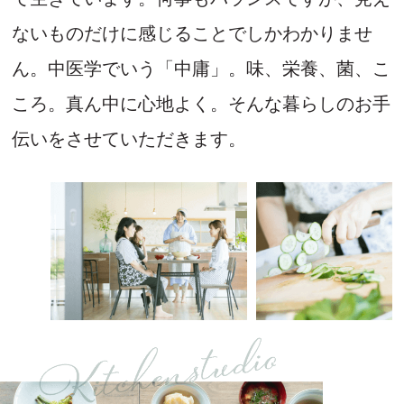
ないものだけに感じることでしかわかりませ
厨 講座
ん。中医学でいう「中庸」。味、栄養、菌、こ
卒業生の為の極みコース 第９期ー第
４回
ころ。真ん中に心地よく。そんな暮らしのお手
伝いをさせていただきます。
2027年05月06日(木)
日程：
10:00-13:30
時間：
厨 講座
季節に合わせた薬膳ごはん 51期ー卒
業回 日曜日コース
2027年04月25日(日)
日程：
10:00-13:30
時間：