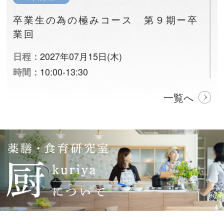
卒業生の為の極みコース 第９期ー卒
業回
2027年07月15日(木)
日程：
10:00-13:30
時間：
一覧へ
厨 講座
季節に合わせた薬膳ごはん 54期ー第
5回 火曜日コース
2027年07月06日(火)
日程：
10:00-13:30
時間：