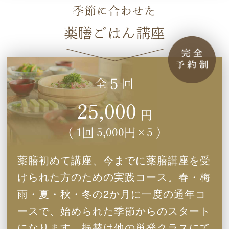
10:00-13:30
時間：
季節に合わせた
薬膳ごはん講座
5
全
回
25,000
円
（ 1回 5,000円×5 ）
薬膳初めて講座、今までに薬膳講座を受
けられた方のための実践コース。春・梅
雨・夏・秋・冬の2か月に一度の通年コ
ースで、始められた季節からのスタート
になります。振替は他の単発クラスにて