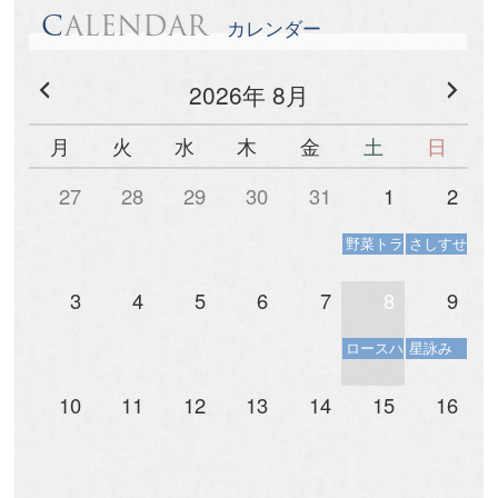
C
ALENDAR
カレンダー
2026年 8月
月
火
水
木
金
土
日
27
28
29
30
31
1
2
野菜トランプ体験会
さしすせそ講
3
4
5
6
7
8
9
ロースハム講座
星詠み
10
11
12
13
14
15
16