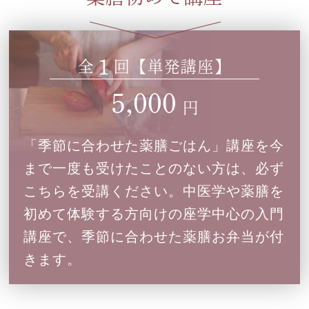
厨 講座
1
全
回【単発講座】
季節に合わせた薬膳ごはん金曜日コー
5,000
ス 52期ー卒業回
円
2027年03月12日(金)
日程：
「季節に合わせた薬膳ごはん」講座を今
10:00-13:30
時間：
まで一度も受けたことのない方は、必ず
こちらを受講ください。中医学や薬膳を
初めて体験する方向けの座学中心の入門
厨 講座
講座で、季節に合わせた薬膳お弁当が付
卒業生の為の極みコース 第８期ー第
きます。
４回
2027年03月04日(木)
日程：