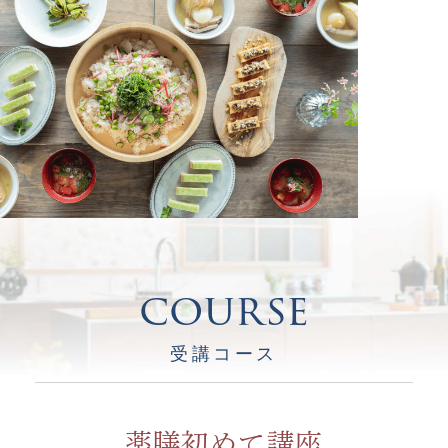
厨 講座
季節に合わせた薬膳ごはん 53期ー卒
業回 木曜日コース
2027年04月15日(木)
日程：
10:00-13:30
時間：
course
厨 講座
季節に合わせた薬膳ごはん 54期ー第
受講コース
4回 火曜日コース
2027年04月13日(火)
日程：
薬膳初めて講座
10:00-13:30
時間：