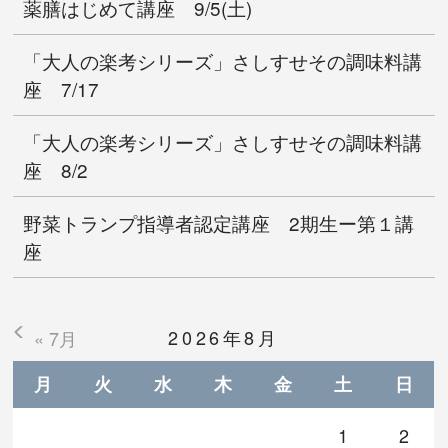
薬膳はじめて講座 9/5(土)
「大人の楽考シリーズ」さしすせその調味料講
座 7/17
「大人の楽考シリーズ」さしすせその調味料講
座 8/2
野菜トランプ指導者認定講座 2期生ー第１講
座
2026年8月
« 7月
月
火
水
木
金
土
日
1
2