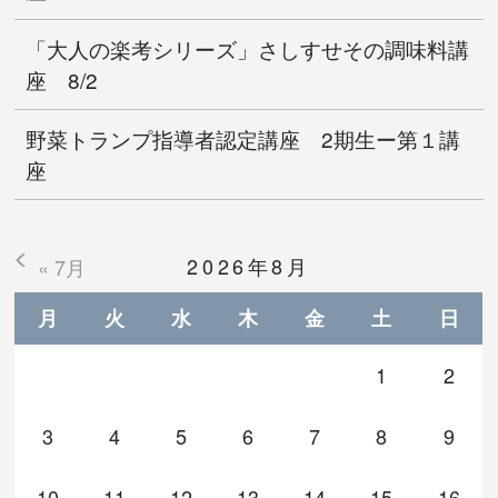
「大人の楽考シリーズ」さしすせその調味料講
座 8/2
野菜トランプ指導者認定講座 2期生ー第１講
座
2026年8月
« 7月
月
火
水
木
金
土
日
1
2
3
4
5
6
7
8
9
10
11
12
13
14
15
16