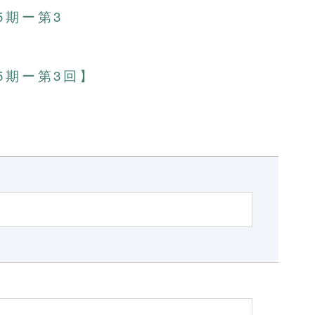
5期ー第3
5期ー第3回】