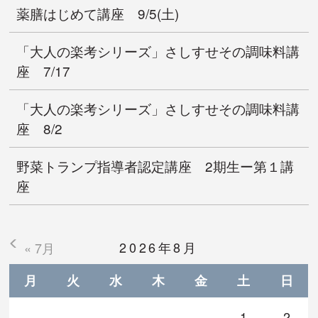
薬膳はじめて講座 9/5(土)
「大人の楽考シリーズ」さしすせその調味料講
座 7/17
「大人の楽考シリーズ」さしすせその調味料講
座 8/2
野菜トランプ指導者認定講座 2期生ー第１講
座
2026年8月
« 7月
月
火
水
木
金
土
日
1
2