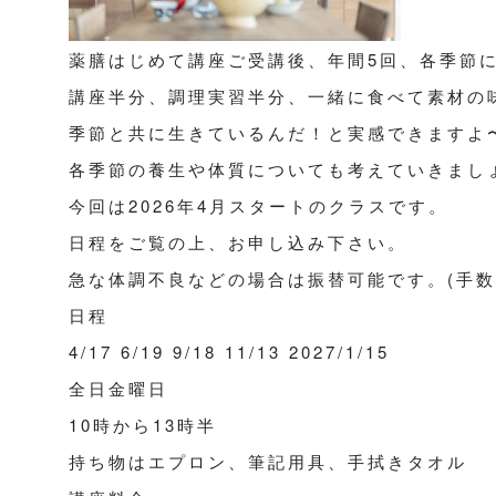
薬膳はじめて講座ご受講後、年間5回、各季節
講座半分、調理実習半分、一緒に食べて素材の
季節と共に生きているんだ！と実感できますよ
各季節の養生や体質についても考えていきまし
今回は2026年4月スタートのクラスです。
日程をご覧の上、お申し込み下さい。
急な体調不良などの場合は振替可能です。(手数料
日程
4/17 6/19 9/18 11/13 2027/1/15
全日金曜日
10時から13時半
持ち物はエプロン、筆記用具、手拭きタオル