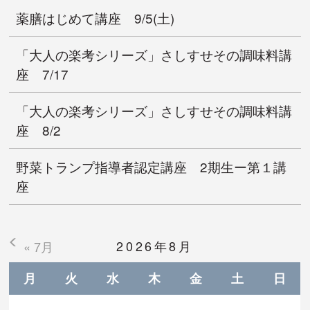
薬膳はじめて講座 9/5(土)
「大人の楽考シリーズ」さしすせその調味料講
座 7/17
「大人の楽考シリーズ」さしすせその調味料講
座 8/2
野菜トランプ指導者認定講座 2期生ー第１講
座
2026年8月
« 7月
月
火
水
木
金
土
日