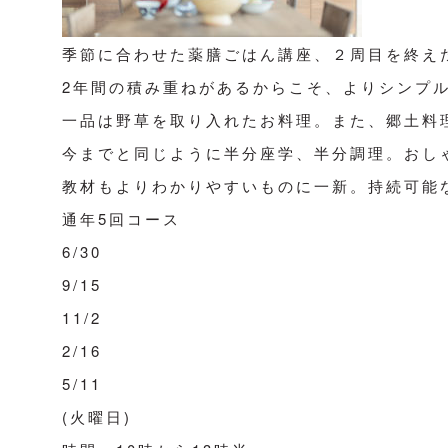
季節に合わせた薬膳ごはん講座、２周目を終え
2年間の積み重ねがあるからこそ、よりシンプ
一品は野草を取り入れたお料理。また、郷土料
今までと同じように半分座学、半分調理。おし
教材もよりわかりやすいものに一新。持続可能な
通年5回コース
6/30
9/15
11/2
2/16
5/11
(火曜日)